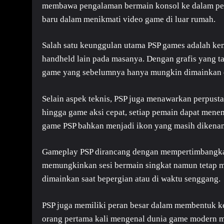
membawa pengalaman bermain konsol ke dalam per
baru dalam menikmati video game di luar rumah.
Salah satu keunggulan utama PSP games adalah k
handheld lain pada masanya. Dengan grafis yang t
game yang sebelumnya hanya mungkin dimainkan 
Selain aspek teknis, PSP juga menawarkan perpus
hingga game aksi cepat, setiap pemain dapat mene
game PSP bahkan menjadi ikon yang masih dikenan
Gameplay PSP dirancang dengan mempertimbangkan
memungkinkan sesi bermain singkat namun tetap m
dimainkan saat bepergian atau di waktu senggang.
PSP juga memiliki peran besar dalam membentuk 
orang pertama kali mengenal dunia game modern me