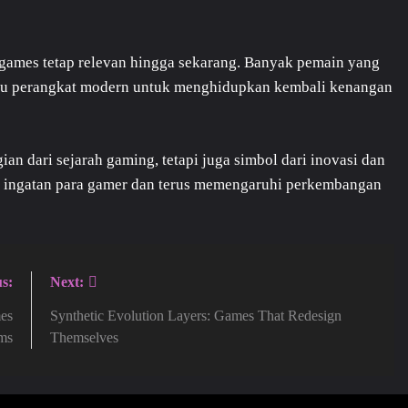
 games tetap relevan hingga sekarang. Banyak pemain yang
au perangkat modern untuk menghidupkan kembali kenangan
an dari sejarah gaming, tetapi juga simbol dari inovasi dan
m ingatan para gamer dan terus memengaruhi perkembangan
s:
Next:
es
Synthetic Evolution Layers: Games That Redesign
rms
Themselves