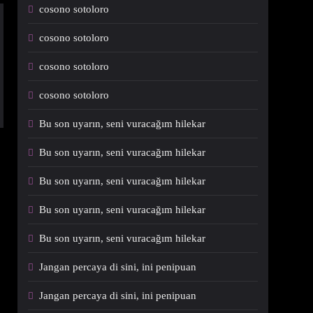
cosono sotoloro
cosono sotoloro
cosono sotoloro
cosono sotoloro
Bu son uyarın, seni vuracağım hilekar
Bu son uyarın, seni vuracağım hilekar
Bu son uyarın, seni vuracağım hilekar
Bu son uyarın, seni vuracağım hilekar
Bu son uyarın, seni vuracağım hilekar
Jangan percaya di sini, ini penipuan
Jangan percaya di sini, ini penipuan